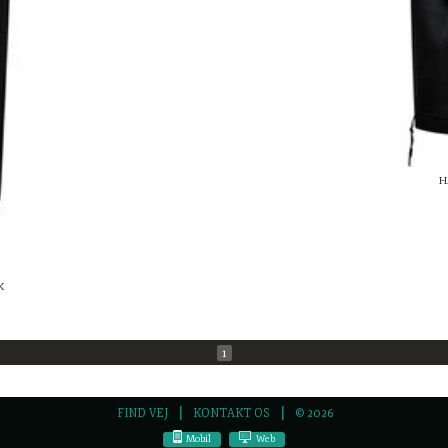
H
K
1
FIND VEJ
KONTAKT OS
© 2026
Mobil
Web