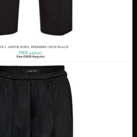
E L' AMITIE BUKS, PREMIERE CROP BLACK
DKK 449,50
Før DKK 899,00