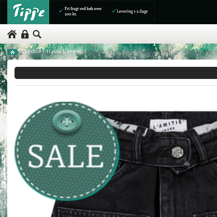
Mærker
/
Haute L'amitié