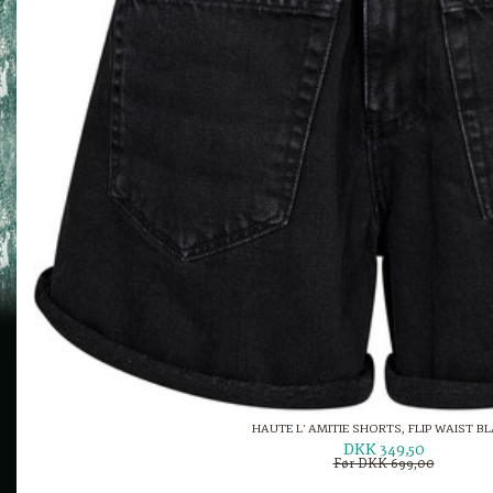
HAUTE L' AMITIE SHORTS, FLIP WAIST B
DKK 349,50
Før DKK 699,00