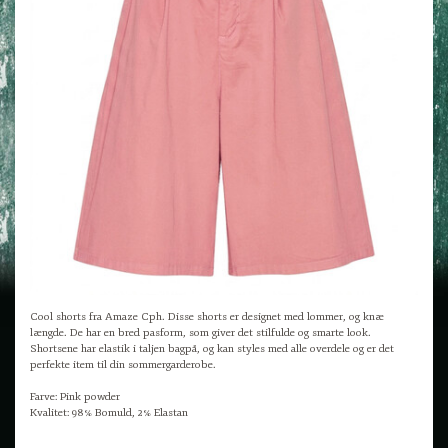
Cool shorts fra Amaze Cph. Disse shorts er designet med lommer, og knæ
længde. De har en bred pasform, som giver det stilfulde og smarte look.
Shortsene har elastik i taljen bagpå, og kan styles med alle overdele og er det
perfekte item til din sommergarderobe.
Farve: Pink powder
Kvalitet: 98% Bomuld, 2% Elastan