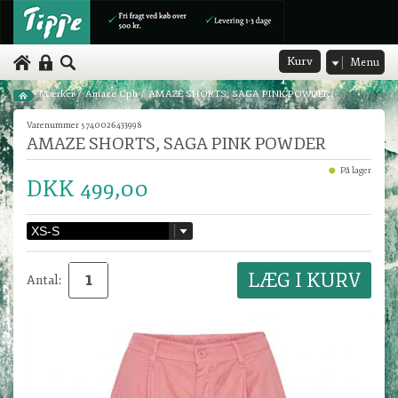
Kurv
Menu
Mærker
/
Amaze Cph
/
AMAZE SHORTS, SAGA PINK POWDER
Varenummer 5740026433998
AMAZE SHORTS, SAGA PINK POWDER
På lager
DKK 499,00
Antal: