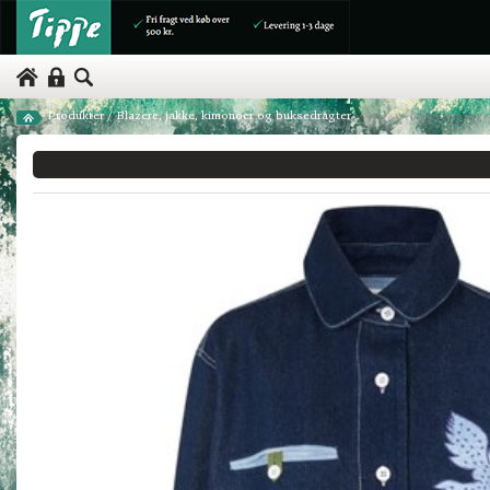
Produkter
/
Blazere, jakke, kimonoer og buksedragter