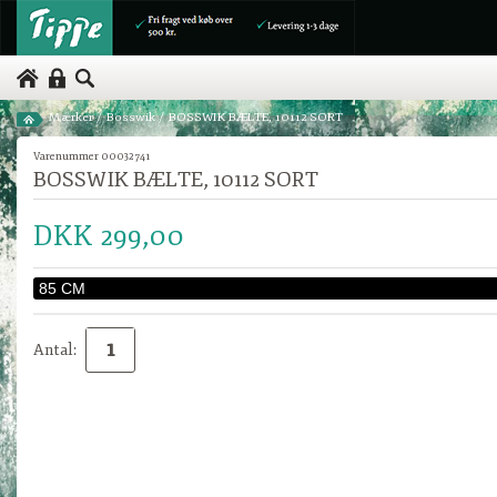
Mærker
/
Bosswik
/
BOSSWIK BÆLTE, 10112 SORT
Varenummer 00032741
BOSSWIK BÆLTE, 10112 SORT
DKK 299,00
Antal: