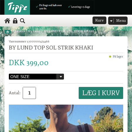
Kurv
Menu
Mærker
/
By Lund
/
BY LUND TOP SOL STRIK KHAKI
Varenummer 5700000424466
BY LUND TOP SOL STRIK KHAKI
På lager
DKK 399,00
Antal: