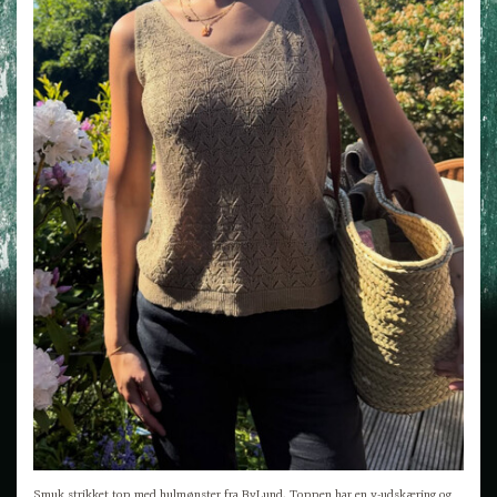
Smuk strikket top med hulmønster fra ByLund. Toppen har en v-udskæring og