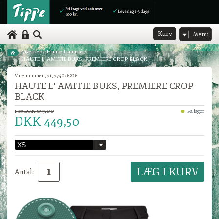
Kurv
Menu
Mærker
/
Haute L'amitié
/
HAUTE L' AMITIE BUKS, PREMIERE CROP BLACK
Varenummer 5715774046226
HAUTE L' AMITIE BUKS, PREMIERE CROP
BLACK
Før DKK 899,00
På lager
DKK 449,50
Antal: