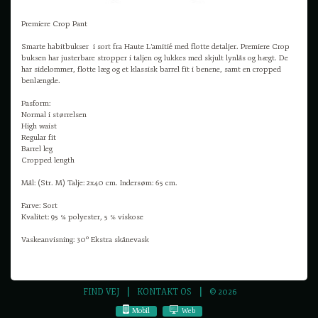
Premiere Crop Pant
Smarte habitbukser i sort fra Haute L'amitié med flotte detaljer. Premiere Crop
buksen har justerbare stropper i taljen og lukkes med skjult lynlås og hægt. De
har sidelommer, flotte læg og et klassisk barrel fit i benene, samt en cropped
benlængde.
Pasform:
Normal i størrelsen
High waist
Regular fit
Barrel leg
Cropped length
Mål: (Str. M) Talje: 2x40 cm. Indersøm: 65 cm.
Farve: Sort
Kvalitet: 95 % polyester, 5 % viskose
Vaskeanvisning: 30º Ekstra skånevask
FIND VEJ
KONTAKT OS
© 2026
Mobil
Web