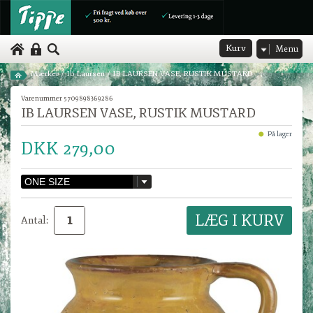
Kurv
Menu
Mærker
/
Ib Laursen
/
IB LAURSEN VASE, RUSTIK MUSTARD
Varenummer 5709898369286
IB LAURSEN VASE, RUSTIK MUSTARD
På lager
DKK 279,00
Antal: