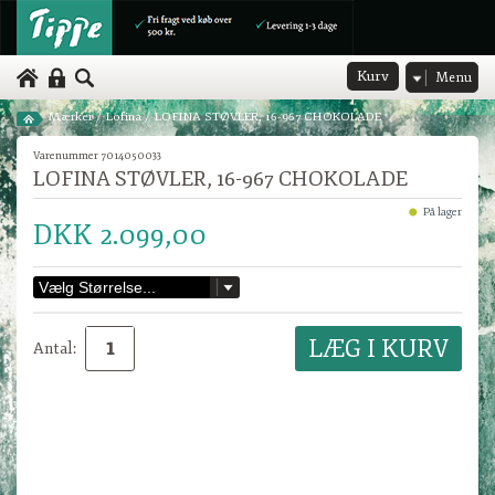
Kurv
Menu
Mærker
/
Lofina
/
LOFINA STØVLER, 16-967 CHOKOLADE
Varenummer 7014050033
LOFINA STØVLER, 16-967 CHOKOLADE
På lager
DKK 2.099,00
Antal: