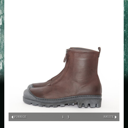
1
3
FORRIGE
NÆSTE