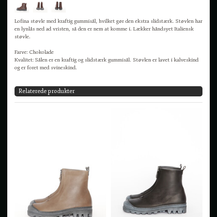
Lofina støvle med kraftig gummisål, hvilket gør den ekstra slidstærk. Støvlen har
en lynlås ned ad vristen, så den er nem at komme i. Lækker håndsyet Italiensk
støvle.
Farve: Chokolade
Kvalitet: Sålen er en kraftig og slidstærk gummisål. Støvlen er lavet i kalveskind
og er foret med svineskind.
Relaterede produkter