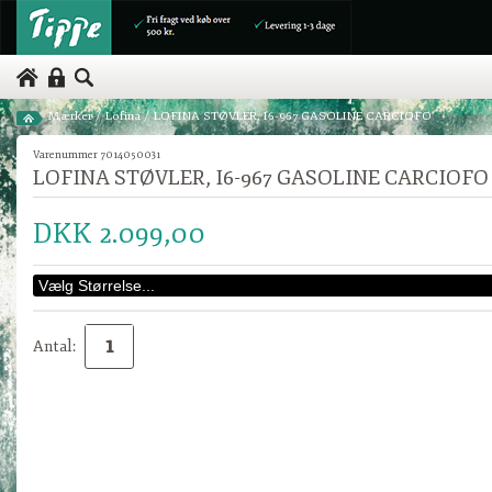
Mærker
/
Lofina
/
LOFINA STØVLER, I6-967 GASOLINE CARCIOFO
Varenummer 7014050031
LOFINA STØVLER, I6-967 GASOLINE CARCIOFO
DKK 2.099,00
Antal: