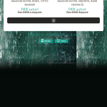
MAISON HOTEL BUKS, OTTO
MAISON HOTEL SKJORTE, RANI
MAIDEN
GRANATE
DKK 549,50
DKK 449,50
Før DKK 1.099,00
Før DKK 899,00
1
FIND VEJ
KONTAKT OS
© 2026
Mobil
Web