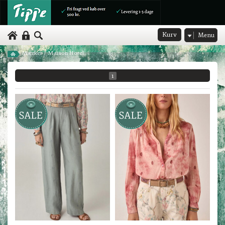
Kurv
Menu
Mærker
/
Maison Hotel
1