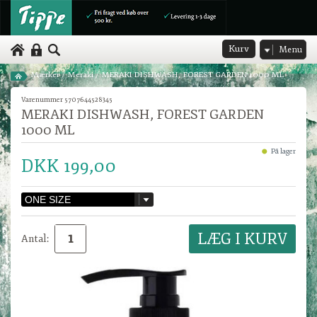
Kurv
Menu
Mærker
/
Meraki
/
MERAKI DISHWASH, FOREST GARDEN 1000 ML
Varenummer 5707644528345
MERAKI DISHWASH, FOREST GARDEN
1000 ML
På lager
DKK 199,00
Antal: