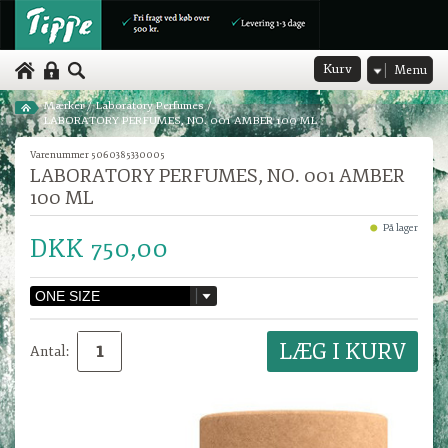
Kurv
Menu
Mærker
/
Laboratory Perfumes
/
LABORATORY PERFUMES, NO. 001 AMBER 100 ML
Varenummer 5060385330005
LABORATORY PERFUMES, NO. 001 AMBER
100 ML
På lager
DKK 750,00
Antal: