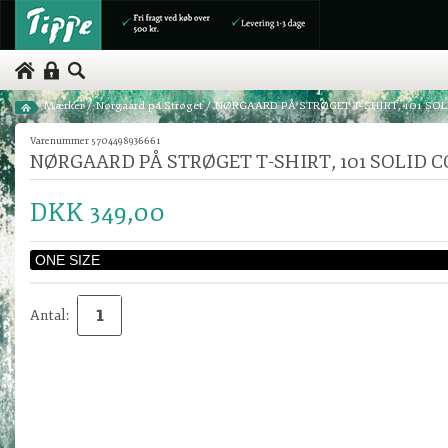
Mærker
/
Nørgaard på Strøget
/
NØRGAARD PÅ STRØGET T-SHIRT, 101 SOL
Varenummer 5704498936661
NØRGAARD PÅ STRØGET T-SHIRT, 101 SOLID 
DKK 349,00
Antal: