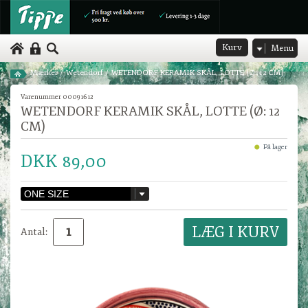
Kurv
Menu
Mærker
/
Wetendorf
/
WETENDORF KERAMIK SKÅL, LOTTE (Ø: 12 CM)
Varenummer 00091612
WETENDORF KERAMIK SKÅL, LOTTE (Ø: 12
CM)
På lager
DKK 89,00
Antal: