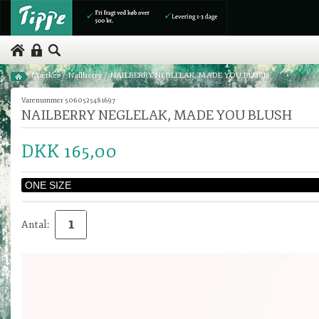
Mærker
/
Nailberry
/
NAILBERRY NEGLELAK, MADE YOU BLUSH
Varenummer 5060525481697
NAILBERRY NEGLELAK, MADE YOU BLUSH
DKK 165,00
Antal: