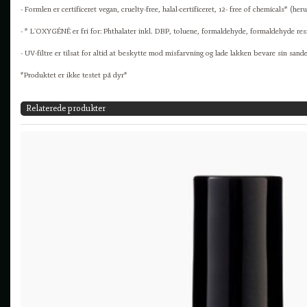
- Formlen er certificeret vegan, cruelty-free, halal-certificeret, 12- free of chemicals* (her
- * L’OXYGÉNÉ er fri for: Phthalater inkl. DBP, toluene, formaldehyde, formaldehyde res
- UV-filtre er tilsat for altid at beskytte mod misfarvning og lade lakken bevare sin sande
*Produktet er ikke testet på dyr*
Relaterede produkter