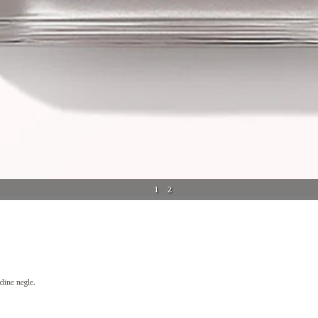
1
2
dine negle.