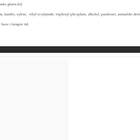
under gluten-fri)
in, kamfer, xylene, ethyl tosylamide, triphenyl phosphate, alkohol, parabener, animalske deriv
 farve i længere tid.