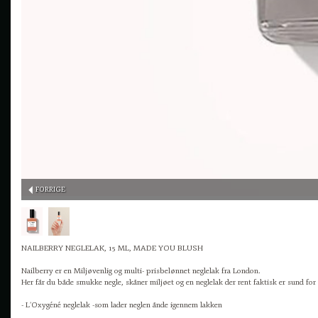
FORRIGE
NAILBERRY NEGLELAK, 15 ML, MADE YOU BLUSH
Nailberry er en Miljøvenlig og multi- prisbelønnet neglelak fra London.
Her får du både smukke negle, skåner miljøet og en neglelak der rent faktisk er sund for 
- L’Oxygéné neglelak -som lader neglen ånde igennem lakken