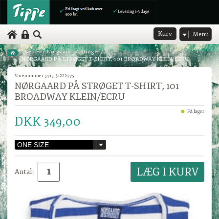
Kurv
Menu
Mærker
/
Nørgaard på Strøget
/
NØRGAARD PÅ STRØGET T-SHIRT, 101 BROADWAY KLEIN/ECRU
Varenummer 5715131222775
NØRGAARD PÅ STRØGET T-SHIRT, 101
BROADWAY KLEIN/ECRU
På lager
DKK 349,00
Antal: