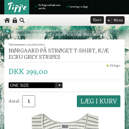
Kurv
Menu
Mærker
/
Nørgaard på Strøget
/
NØRGAARD PÅ STRØGET T-SHIRT, K/Æ ECRU GREY STRIPES
Varenummer 5715131650905
NØRGAARD PÅ STRØGET T-SHIRT, K/Æ
ECRU GREY STRIPES
På lager
DKK 299,00
Antal: