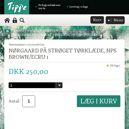
Kurv
Menu
Mærker
/
Nørgaard på Strøget
/
NØRGAARD PÅ STRØGET TØRKLÆDE, NPS BROWN/ECRU 1
Varenummer 5715131598092
NØRGAARD PÅ STRØGET TØRKLÆDE, NPS
BROWN/ECRU 1
På lager
DKK 250,00
Antal: