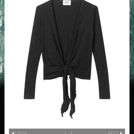
1
3
FORRIGE
NÆSTE