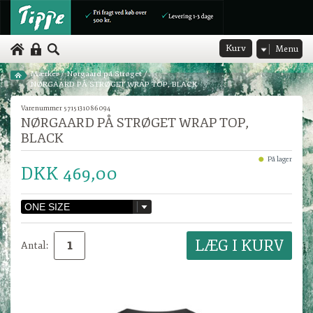
Kurv
Menu
Mærker
/
Nørgaard på Strøget
/
NØRGAARD PÅ STRØGET WRAP TOP, BLACK
Varenummer 5715131086094
NØRGAARD PÅ STRØGET WRAP TOP,
BLACK
På lager
DKK 469,00
Antal: