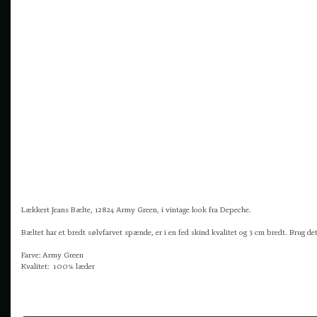
Lækkert Jeans Bælte, 12824 Army Green, i vintage look fra Depeche.
Bæltet har et bredt sølvfarvet spænde, er i en fed skind kvalitet og 3 cm bredt. Brug det i
Farve: Army Green
Kvalitet: 100% læder