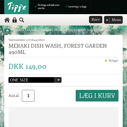
Kurv
Menu
Mærker
/
Meraki
/
MERAKI DISH WASH, FOREST GARDEN 490ML
Varenummer 5707644528321
MERAKI DISH WASH, FOREST GARDEN
490ML
På lager
DKK 149,00
Antal: